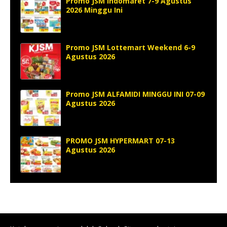
Promo JSM Indomaret 7-9 Agustus
2026 Minggu Ini
Promo JSM Lottemart Weekend 6-9
Agustus 2026
Promo JSM ALFAMIDI MINGGU INI 07-09
Agustus 2026
PROMO JSM HYPERMART 07-13
Agustus 2026