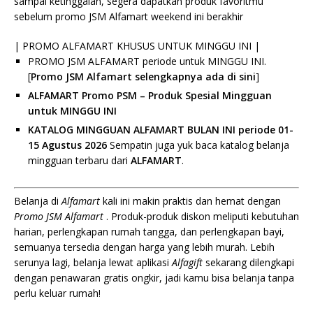
sampai ketinggalan, segera dapatkan produk favoritmu
sebelum promo JSM Alfamart weekend ini berakhir
| PROMO ALFAMART KHUSUS UNTUK MINGGU INI |
PROMO JSM ALFAMART periode untuk MINGGU INI.
[
Promo JSM Alfamart selengkapnya ada di sini
]
ALFAMART Promo PSM – Produk Spesial Mingguan
untuk MINGGU INI
KATALOG MINGGUAN ALFAMART BULAN INI periode 01-
15 Agustus 2026
Sempatin juga yuk baca katalog belanja
mingguan terbaru dari
ALFAMART
.
Belanja di
Alfamart
kali ini makin praktis dan hemat dengan
Promo JSM Alfamart
. Produk-produk diskon meliputi kebutuhan
harian, perlengkapan rumah tangga, dan perlengkapan bayi,
semuanya tersedia dengan harga yang lebih murah. Lebih
serunya lagi, belanja lewat aplikasi
Alfagift
sekarang dilengkapi
dengan penawaran gratis ongkir, jadi kamu bisa belanja tanpa
perlu keluar rumah!