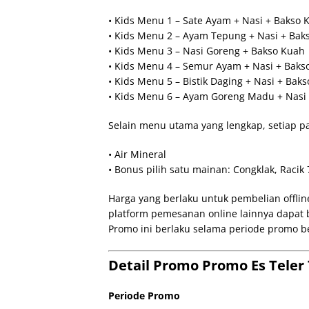
• Kids Menu 1 – Sate Ayam + Nasi + Bakso 
• Kids Menu 2 – Ayam Tepung + Nasi + Bak
• Kids Menu 3 – Nasi Goreng + Bakso Kuah
• Kids Menu 4 – Semur Ayam + Nasi + Baks
• Kids Menu 5 – Bistik Daging + Nasi + Bak
• Kids Menu 6 – Ayam Goreng Madu + Nasi
Selain menu utama yang lengkap, setiap p
• Air Mineral
• Bonus pilih satu mainan: Congklak, Racik
Harga yang berlaku untuk pembelian offli
platform pemesanan online lainnya dapat 
Promo ini berlaku selama periode promo b
Detail Promo Promo Es Teler 
Periode Promo