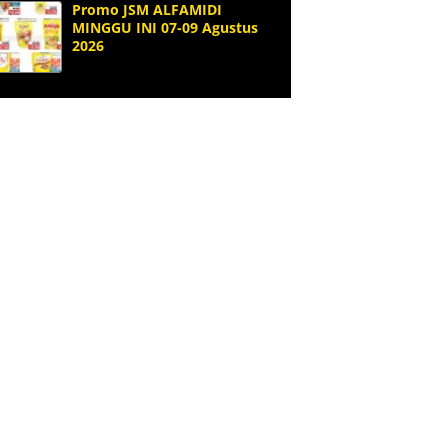
Promo JSM ALFAMIDI
MINGGU INI 07-09 Agustus
2026