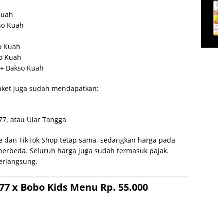
Kuah
so Kuah
o Kuah
so Kuah
 + Bakso Kuah
aket juga sudah mendapatkan:
 77, atau Ular Tangga
ne dan TikTok Shop tetap sama, sedangkan harga pada
berbeda. Seluruh harga juga sudah termasuk pajak.
erlangsung.
77 x Bobo Kids Menu Rp. 55.000