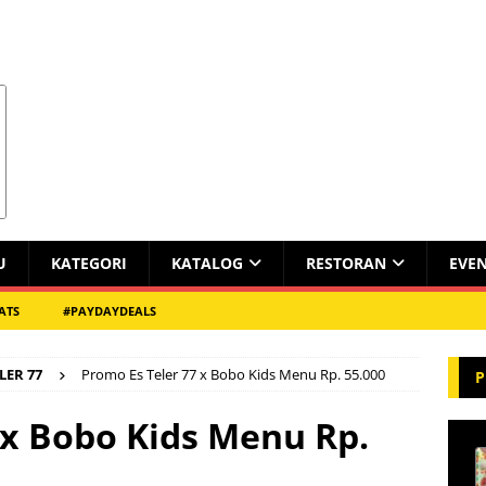
U
KATEGORI
KATALOG
RESTORAN
EVE
ATS
#PAYDAYDEALS
LER 77
Promo Es Teler 77 x Bobo Kids Menu Rp. 55.000
P
 x Bobo Kids Menu Rp.