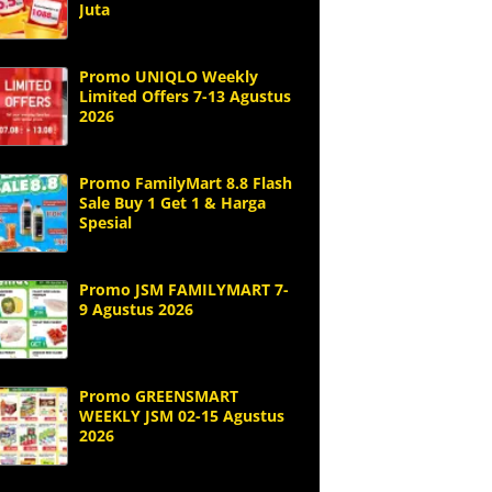
Juta
Promo UNIQLO Weekly
Limited Offers 7-13 Agustus
2026
Promo FamilyMart 8.8 Flash
Sale Buy 1 Get 1 & Harga
Spesial
Promo JSM FAMILYMART 7-
9 Agustus 2026
Promo GREENSMART
WEEKLY JSM 02-15 Agustus
2026