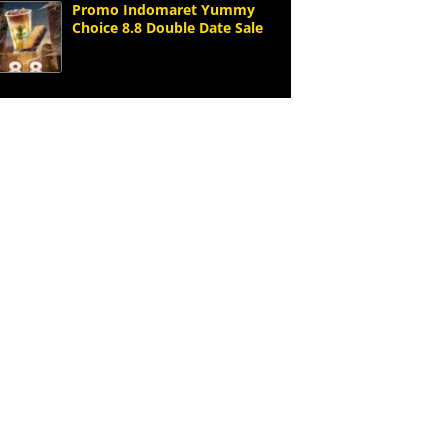
Promo Indomaret Yummy
Choice 8.8 Double Date Sale