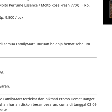
Molto Perfume Essence / Molto Rose Fresh 770g → Rp.
p. 9.500 / pck
6 di semua FamilyMart. Buruan belanja hemat sebelum
26.
yaran.
 ke FamilyMart terdekat dan nikmati Promo Hemat Banget
uhan harian diskon besar-besaran, cuma di tanggal 03-09
a! 🎉