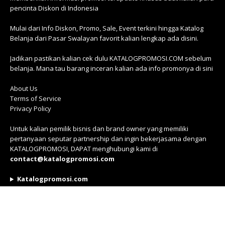
pencinta Diskon di Indonesia
Mulai dari Info Diskon, Promo, Sale, Event terkini hingga Katalog
Belanja dari Pasar Swalayan favorit kalian lengkap ada disini.
Jadikan pastikan kalian cek dulu KATALOGPROMOSI.COM sebelum
belanja. Mana tau barang inceran kalian ada info promonya di sini
About Us
Terms of Service
Privacy Policy
Untuk kalian pemilik bisnis dan brand owner yang memiliki
pertanyaan seputar partnership dan ingin bekerjasama dengan
KATALOGPROMOSI, DAPAT menghubungi kami di
contact@katalogpromosi.com
Katalogpromosi.com
Gedung WTC Mangga Dua Lt. 1 Blok C.85-87
Jakarta Utara
Telp : +6287888768128 (WA Only)