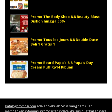
Promo The Body Shop 8.8 Beauty Blast
Diskon hingga 50%
Promo Tous les Jours 8.8 Double Date
Beli 1 Gratis 1
Promo Beard Papa’s 8.8 Papa’s Day
Cream Puff Rp14 Ribuan
Katalogpromosi.com
adalah Sebuah Situs yang bertujuan
memberikan informasi promosi terupdate khusus buat kalian para