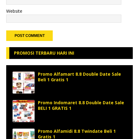
Website
PROMOSI TERBARU HARI INI
Promo Alfamart 8.8 Double Date Sale
Beli 1 Gratis 1
Promo Indomaret 8.8 Double Date Sale
BELI 1 GRATIS 1
Promo Alfamidi 8.8 Twindate Beli 1
Gratis 1