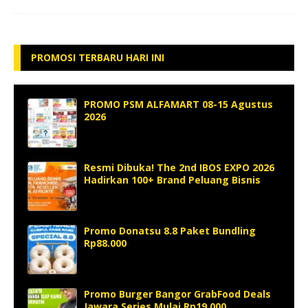
PROMOSI TERBARU HARI INI
PROMO PSM ALFAMART 08-15 Agustus
2026
Resmi Dibuka! The 2nd IBOS EXPO 2026
Hadirkan 100+ Brand Peluang Bisnis
Promo Donatsu 8.8 Paket Bundling
Rp88.000
Promo Burger Bangor GrabFood Deals
Jawara Series Mulai Rp19.000