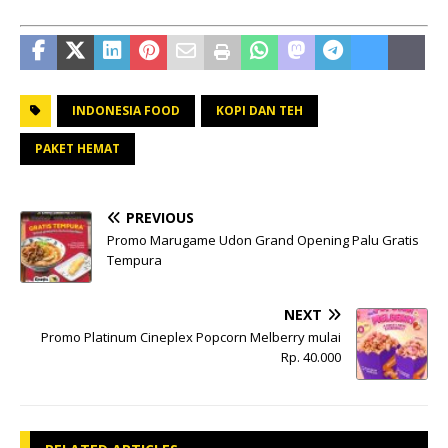
INDONESIA FOOD
KOPI DAN TEH
PAKET HEMAT
PREVIOUS
Promo Marugame Udon Grand Opening Palu Gratis
Tempura
NEXT
Promo Platinum Cineplex Popcorn Melberry mulai
Rp. 40.000