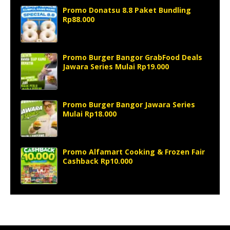
Promo Donatsu 8.8 Paket Bundling
Rp88.000
Promo Burger Bangor GrabFood Deals
Jawara Series Mulai Rp19.000
Promo Burger Bangor Jawara Series
Mulai Rp18.000
Promo Alfamart Cooking & Frozen Fair
Cashback Rp10.000