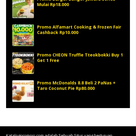
Mulai Rp18.000
Promo Alfamart Cooking & Frozen Fair
Cashback Rp10.000
Promo CHEON Truffle Tteokbokki Buy 1
Get 1 Free
Promo McDonalds 8.8 Beli 2 PaNas +
Taro Coconut Pie Rp80.000
Katalogpromosi.com
adalah Sebuah Situs yang bertujuan