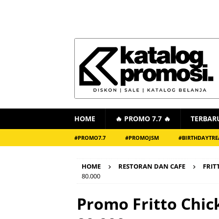
HOME
🔥 PROMO 7.7 🔥
TERBAR
#PROMO7.7
#PROMOJSM
#BIRTHDAYTRE
HOME
RESTORAN DAN CAFE
FRIT
80.000
Promo Fritto Chic