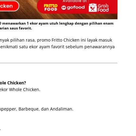
00 menawarkan 1 ekor ayam utuh lengkap dengan pilihan enam
arian saus favorit.
yak pilihan rasa, promo Fritto Chicken ini layak masuk
 menikmati satu ekor ayam favorit sebelum penawarannya
ole Chicken?
ekor Whole Chicken.
ackpepper, Barbeque, dan Andaliman.
.