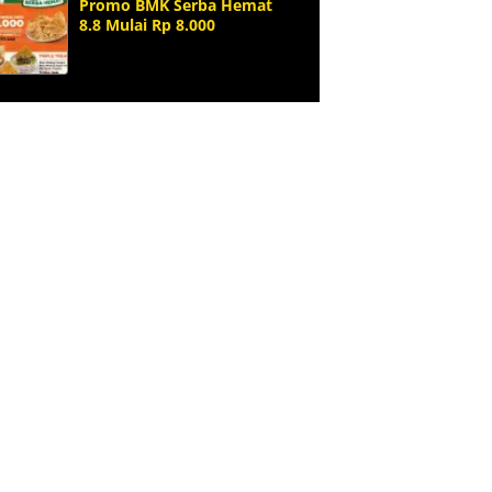
Promo BMK Serba Hemat
8.8 Mulai Rp 8.000