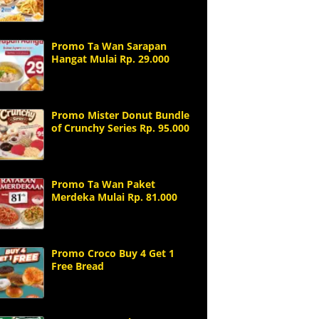
Promo Ta Wan Sarapan
Hangat Mulai Rp. 29.000
Promo Mister Donut Bundle
of Crunchy Series Rp. 95.000
Promo Ta Wan Paket
Merdeka Mulai Rp. 81.000
Promo Croco Buy 4 Get 1
Free Bread