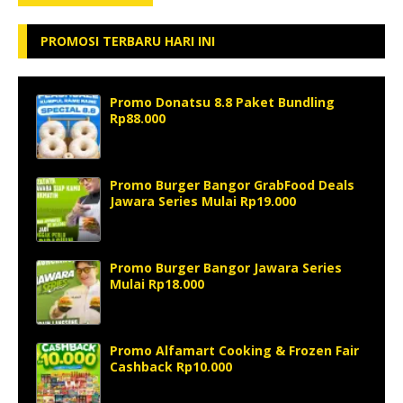
PROMOSI TERBARU HARI INI
Promo Donatsu 8.8 Paket Bundling
Rp88.000
Promo Burger Bangor GrabFood Deals
Jawara Series Mulai Rp19.000
Promo Burger Bangor Jawara Series
Mulai Rp18.000
Promo Alfamart Cooking & Frozen Fair
Cashback Rp10.000