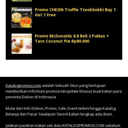
Promo CHEON Truffle Tteokbokki Buy 1
Get 1 Free
Promo McDonalds 8.8 Beli 2 PaNas +
Taro Coconut Pie Rp80.000
Katalogpromosi.com
adalah Sebuah Situs yang bertujuan
memberikan informasi promosi terupdate khusus buat kalian para
pencinta Diskon di Indonesia
Mulai dari Info Diskon, Promo, Sale, Event terkini hingga Katalog
Belanja dari Pasar Swalayan favorit kalian lengkap ada disini.
Jadikan pastikan kalian cek dulu KATALOGPROMOSI.COM sebelum