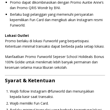
Promo dapat dikombinasikan dengan Promo Auntie Anne’s
dan Promo QRIS Wondr by BNI.
Berlaku bagi pelanggan yang memenuhi persyaratan
kepemilikan Fun Card dan mengikuti akun Instagram resmi
Funworld.
Lokasi Outlet
Promo berlaku di lokasi Funworld yang berpartisipasi.
Ketentuan minimal transaksi dapat berbeda pada setiap lokasi.
Manfaatkan Promo Funworld Sepeser School Holideals Bonus
100% Goldie untuk menikmati lebih banyak permainan dan
keseruan selama masa liburan sekolah.
Syarat & Ketentuan
Wajib follow Instagram @funworld dan menunjukkan
kepada kasir saat transaksi.
Wajib memiliki Fun Card.
Berlaku minimal transaksi yang berbeda tergantung lokasi.