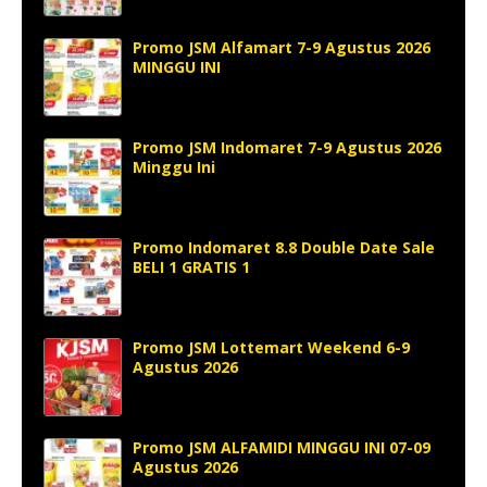
Promo JSM Alfamart 7-9 Agustus 2026
MINGGU INI
Promo JSM Indomaret 7-9 Agustus 2026
Minggu Ini
Promo Indomaret 8.8 Double Date Sale
BELI 1 GRATIS 1
Promo JSM Lottemart Weekend 6-9
Agustus 2026
Promo JSM ALFAMIDI MINGGU INI 07-09
Agustus 2026