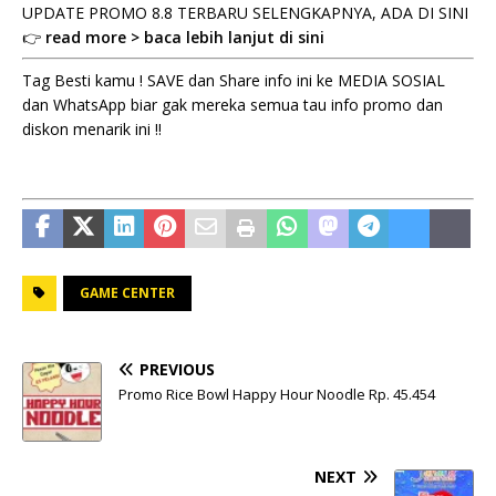
UPDATE PROMO 8.8 TERBARU SELENGKAPNYA, ADA DI SINI
👉
read more > baca lebih lanjut di sini
Tag Besti kamu ! SAVE dan Share info ini ke MEDIA SOSIAL
dan WhatsApp biar gak mereka semua tau info promo dan
diskon menarik ini !!
GAME CENTER
PREVIOUS
Promo Rice Bowl Happy Hour Noodle Rp. 45.454
NEXT