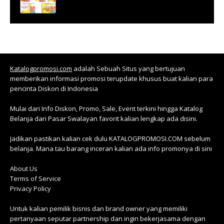
Katalogpromosi.com
adalah Sebuah Situs yang bertujuan
memberikan informasi promosi terupdate khusus buat kalian para
pencinta Diskon di Indonesia
Mulai dari Info Diskon, Promo, Sale, Event terkini hingga Katalog
Belanja dari Pasar Swalayan favorit kalian lengkap ada disini.
Jadikan pastikan kalian cek dulu KATALOGPROMOSI.COM sebelum
belanja. Mana tau barang inceran kalian ada info promonya di sini
About Us
Terms of Service
Privacy Policy
Untuk kalian pemilik bisnis dan brand owner yang memiliki
pertanyaan seputar partnership dan ingin bekerjasama dengan