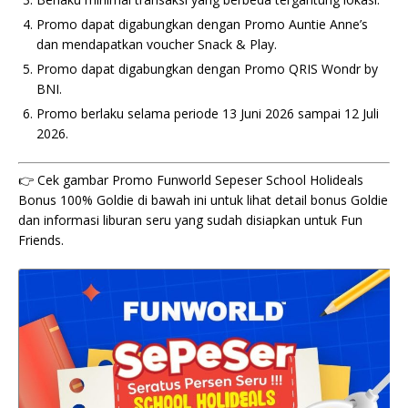
Promo dapat digabungkan dengan Promo Auntie Anne’s
dan mendapatkan voucher Snack & Play.
Promo dapat digabungkan dengan Promo QRIS Wondr by
BNI.
Promo berlaku selama periode 13 Juni 2026 sampai 12 Juli
2026.
👉 Cek gambar Promo Funworld Sepeser School Holideals
Bonus 100% Goldie di bawah ini untuk lihat detail bonus Goldie
dan informasi liburan seru yang sudah disiapkan untuk Fun
Friends.