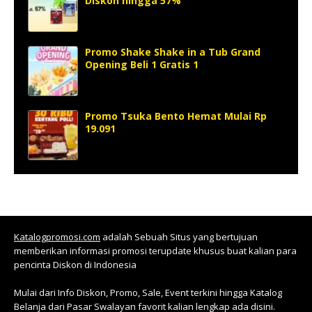
Diskon hingga 57%
Promo Shake Shake in a Tub Grand
Opening Beli 1 Gratis 1
Promo Tsuka Bento Hemat Mulai Rp
19.091
Katalogpromosi.com
adalah Sebuah Situs yang bertujuan
memberikan informasi promosi terupdate khusus buat kalian para
pencinta Diskon di Indonesia
Mulai dari Info Diskon, Promo, Sale, Event terkini hingga Katalog
Belanja dari Pasar Swalayan favorit kalian lengkap ada disini.