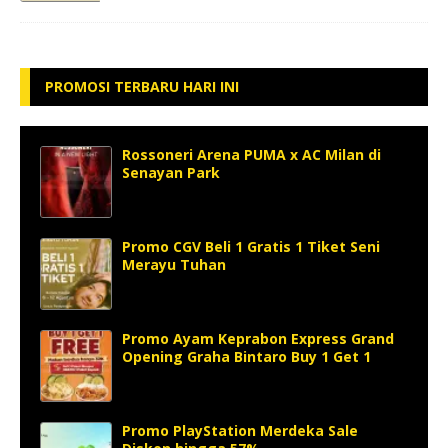
PROMOSI TERBARU HARI INI
Rossoneri Arena PUMA x AC Milan di
Senayan Park
Promo CGV Beli 1 Gratis 1 Tiket Seni
Merayu Tuhan
Promo Ayam Keprabon Express Grand
Opening Graha Bintaro Buy 1 Get 1
Promo PlayStation Merdeka Sale