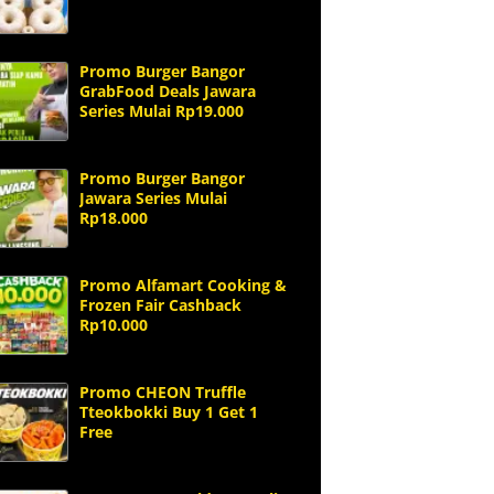
Promo Burger Bangor
GrabFood Deals Jawara
Series Mulai Rp19.000
Promo Burger Bangor
Jawara Series Mulai
Rp18.000
Promo Alfamart Cooking &
Frozen Fair Cashback
Rp10.000
Promo CHEON Truffle
Tteokbokki Buy 1 Get 1
Free