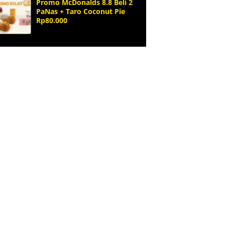
Promo McDonalds 8.8 Beli 2
PaNas + Taro Coconut Pie
Rp80.000