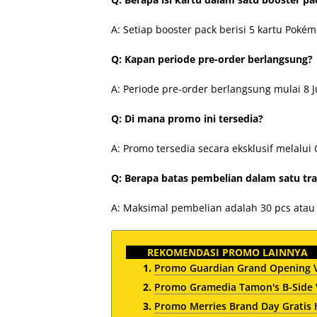
A: Setiap booster pack berisi 5 kartu Pokém
Q: Kapan periode pre-order berlangsung?
A: Periode pre-order berlangsung mulai 8 J
Q: Di mana promo ini tersedia?
A: Promo tersedia secara eksklusif melalu
Q: Berapa batas pembelian dalam satu tr
A: Maksimal pembelian adalah 30 pcs atau 
REKOMENDASI PROMO LAINNYA
Promo Guardian Grand Opening V
Promo Gramedia Tamon's B-Side 
Promo Merries Brand Day Gratis