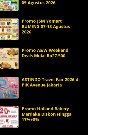
09 Agustus 2026
Promo JSM Yomart
BUMING 07-13 Agustus
2026
Promo A&W Weekend
Deals Mulai Rp27.500
ASTINDO Travel Fair 2026 di
PIK Avenue Jakarta
Promo Holland Bakery
Merdeka Diskon Hingga
17%+8%