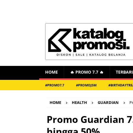
HOME
🔥 PROMO 7.7 🔥
TERBAR
#PROMO7.7
#PROMOJSM
#BIRTHDAYTRE
HOME
HEALTH
GUARDIAN
P
Promo Guardian 7.
hingga 50%