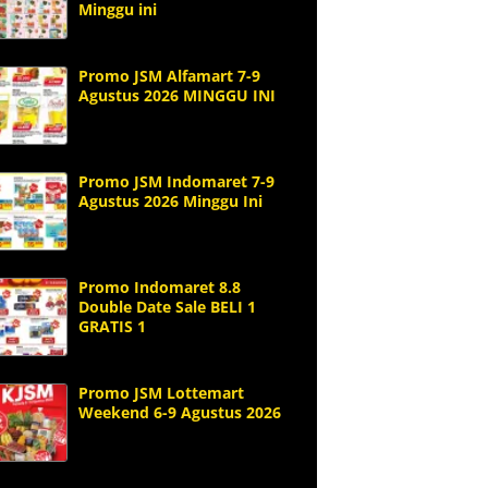
Minggu ini
Promo JSM Alfamart 7-9
Agustus 2026 MINGGU INI
Promo JSM Indomaret 7-9
Agustus 2026 Minggu Ini
Promo Indomaret 8.8
Double Date Sale BELI 1
GRATIS 1
Promo JSM Lottemart
Weekend 6-9 Agustus 2026