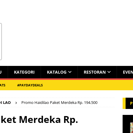
U
KATEGORI
KATALOG
RESTORAN
EVE
ATS
#PAYDAYDEALS
DI LAO
Promo Haidilao Paket Merdeka Rp. 194.500
P
aket Merdeka Rp.