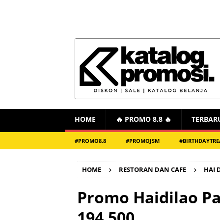
HOME
🔥 PROMO 8.8 🔥
TERBAR
#PROMO8.8
#PROMOJSM
#BIRTHDAYTRE
HOME
RESTORAN DAN CAFE
HAI 
Promo Haidilao P
194.500