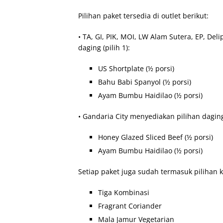
Pilihan paket tersedia di outlet berikut:
• TA, GI, PIK, MOI, LW Alam Sutera, EP, D
daging (pilih 1):
US Shortplate (½ porsi)
Bahu Babi Spanyol (½ porsi)
Ayam Bumbu Haidilao (½ porsi)
• Gandaria City menyediakan pilihan daging 
Honey Glazed Sliced Beef (½ porsi)
Ayam Bumbu Haidilao (½ porsi)
Setiap paket juga sudah termasuk pilihan ku
Tiga Kombinasi
Fragrant Coriander
Mala Jamur Vegetarian