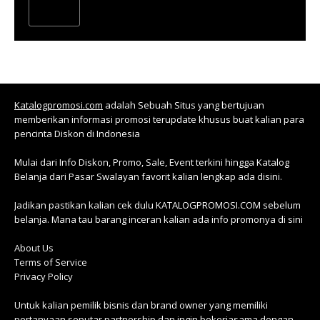
Katalogpromosi.com
adalah Sebuah Situs yang bertujuan
memberikan informasi promosi terupdate khusus buat kalian para
pencinta Diskon di Indonesia
Mulai dari Info Diskon, Promo, Sale, Event terkini hingga Katalog
Belanja dari Pasar Swalayan favorit kalian lengkap ada disini.
Jadikan pastikan kalian cek dulu KATALOGPROMOSI.COM sebelum
belanja. Mana tau barang inceran kalian ada info promonya di sini
About Us
Terms of Service
Privacy Policy
Untuk kalian pemilik bisnis dan brand owner yang memiliki
pertanyaan seputar partnership dan ingin bekerjasama dengan