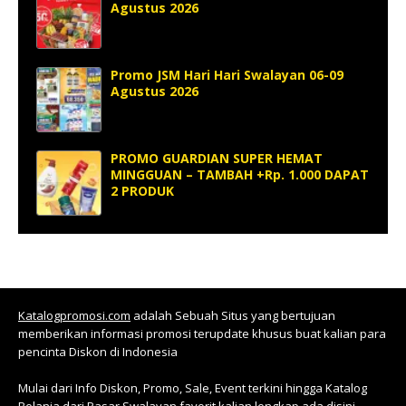
Agustus 2026
Promo JSM Hari Hari Swalayan 06-09
Agustus 2026
PROMO GUARDIAN SUPER HEMAT
MINGGUAN – TAMBAH +Rp. 1.000 DAPAT
2 PRODUK
Katalogpromosi.com
adalah Sebuah Situs yang bertujuan
memberikan informasi promosi terupdate khusus buat kalian para
pencinta Diskon di Indonesia
Mulai dari Info Diskon, Promo, Sale, Event terkini hingga Katalog
Belanja dari Pasar Swalayan favorit kalian lengkap ada disini.