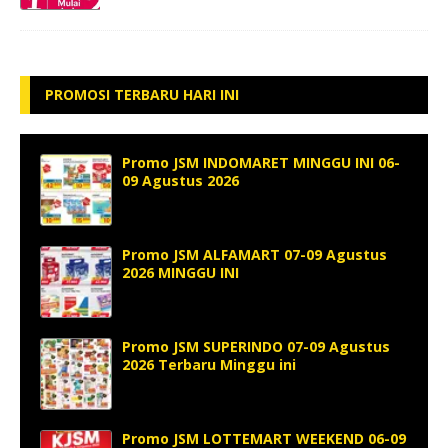
PROMOSI TERBARU HARI INI
Promo JSM INDOMARET MINGGU INI 06-
09 Agustus 2026
Promo JSM ALFAMART 07-09 Agustus
2026 MINGGU INI
Promo JSM SUPERINDO 07-09 Agustus
2026 Terbaru Minggu ini
Promo JSM LOTTEMART WEEKEND 06-09