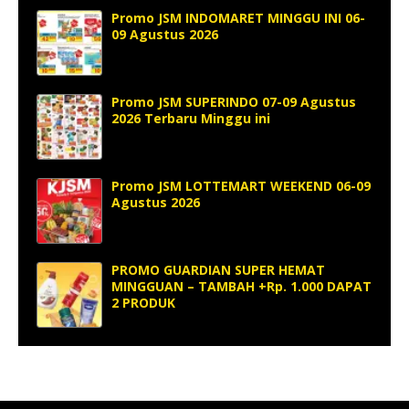
Promo JSM INDOMARET MINGGU INI 06-
09 Agustus 2026
Promo JSM SUPERINDO 07-09 Agustus
2026 Terbaru Minggu ini
Promo JSM LOTTEMART WEEKEND 06-09
Agustus 2026
PROMO GUARDIAN SUPER HEMAT
MINGGUAN – TAMBAH +Rp. 1.000 DAPAT
2 PRODUK