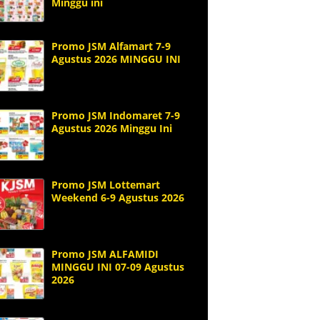
Minggu ini
Promo JSM Alfamart 7-9
Agustus 2026 MINGGU INI
Promo JSM Indomaret 7-9
Agustus 2026 Minggu Ini
Promo JSM Lottemart
Weekend 6-9 Agustus 2026
Promo JSM ALFAMIDI
MINGGU INI 07-09 Agustus
2026