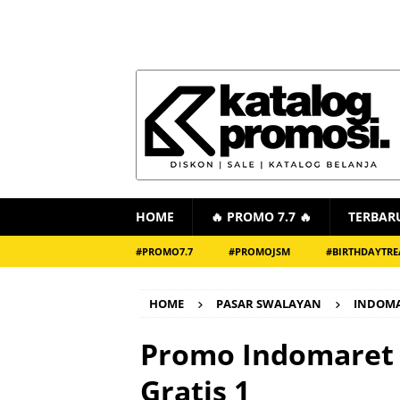
HOME
🔥 PROMO 7.7 🔥
TERBAR
#PROMO7.7
#PROMOJSM
#BIRTHDAYTRE
HOME
PASAR SWALAYAN
INDOM
Promo Indomaret 
Gratis 1