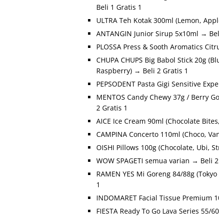
Beli 1 Gratis 1
ULTRA Teh Kotak 300ml (Lemon, Apple
ANTANGIN Junior Sirup 5x10ml → Beli
PLOSSA Press & Sooth Aromatics Citru
CHUPA CHUPS Big Babol Stick 20g (Blu
Raspberry) → Beli 2 Gratis 1
PEPSODENT Pasta Gigi Sensitive Expert
MENTOS Candy Chewy 37g / Berry Good
2 Gratis 1
AICE Ice Cream 90ml (Chocolate Bites,
CAMPINA Concerto 110ml (Choco, Vanil
OISHI Pillows 100g (Chocolate, Ubi, St
WOW SPAGETI semua varian → Beli 2 
RAMEN YES Mi Goreng 84/88g (Tokyo Ch
1
INDOMARET Facial Tissue Premium 100
FIESTA Ready To Go Lava Series 55/60