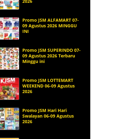
2026
Promo JSM ALFAMART 07-
09 Agustus 2026 MINGGU
INI
Promo JSM SUPERINDO 07-
09 Agustus 2026 Terbaru
Minggu ini
Promo JSM LOTTEMART
WEEKEND 06-09 Agustus
2026
Promo JSM Hari Hari
Swalayan 06-09 Agustus
2026