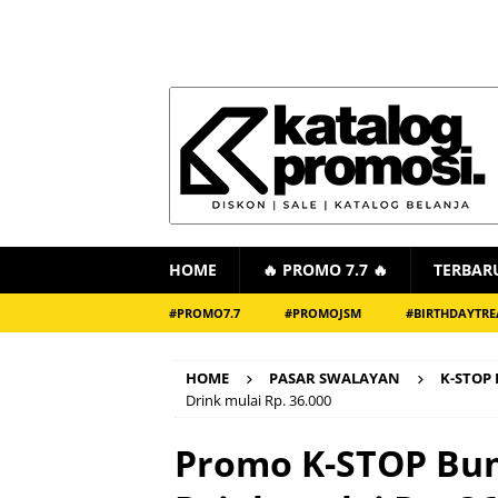
HOME
🔥 PROMO 7.7 🔥
TERBAR
#PROMO7.7
#PROMOJSM
#BIRTHDAYTRE
HOME
PASAR SWALAYAN
K-STOP
Drink mulai Rp. 36.000
Promo K-STOP Bun