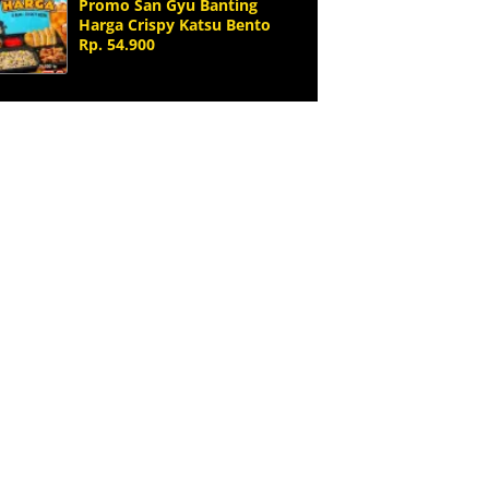
Promo San Gyu Banting
Harga Crispy Katsu Bento
Rp. 54.900