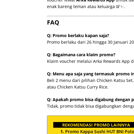
enak bareng teman atau keluarga 🥢✨.
FAQ
Q: Promo berlaku kapan saja?
Promo berlaku dari 26 hingga 30 Januari 20
Q: Bagaimana cara klaim promo?
Klaim voucher melalui Arka Rewards App de
Q: Menu apa saja yang termasuk promo in
Beli 2 menu dari pilihan Chicken Katsu Se
atau Chicken Katsu Curry Rice.
Q: Apakah promo bisa digabung dengan p
Tidak, promo tidak bisa digabungkan deng
REKOMENDASI PROMO LAINNYA
Promo Kappa Sushi HUT BNI Poto