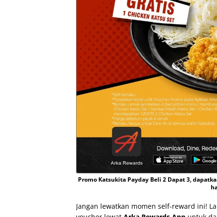
Promo Katsukita Payday Beli 2 Dapat 3, dapatk
ha
Jangan lewatkan momen self-reward ini! La
voucher lewat
Arka Rewards App
untuk da