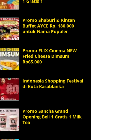
1 Gratis 1
Promo Shaburi & Kintan
Buffet AYCE Rp. 180.000
untuk Nama Populer
Promo FLIX Cinema NEW
Fried Cheese Dimsum
Rp65.000
Indonesia Shopping Festival
di Kota Kasablanka
Promo Sancha Grand
Opening Beli 1 Gratis 1 Milk
Tea