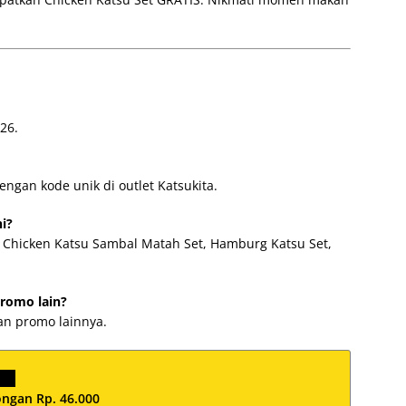
26.
ngan kode unik di outlet Katsukita.
i?
t, Chicken Katsu Sambal Matah Set, Hamburg Katsu Set,
romo lain?
an promo lainnya.
ngan Rp. 46.000