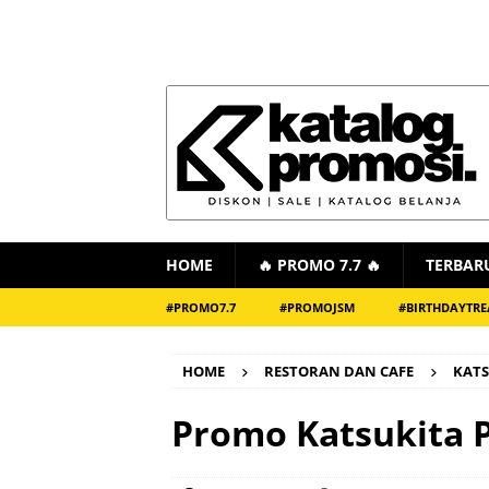
HOME
🔥 PROMO 7.7 🔥
TERBAR
#PROMO7.7
#PROMOJSM
#BIRTHDAYTRE
HOME
RESTORAN DAN CAFE
KATS
Promo Katsukita P