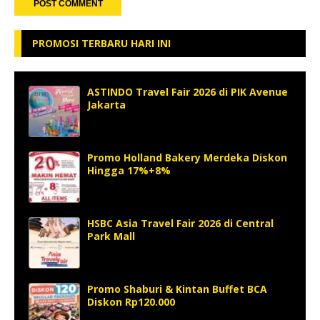
PROMOSI TERBARU HARI INI
ASTINDO Travel Fair 2026 di PIK Avenue
Jakarta
Promo Holland Bakery Merdeka Diskon
Hingga 17%+8%
HSBC Asia Travel Fair 2026 di Central
Park Mall
Promo Shaburi & Kintan Buffet BCA
Diskon Rp120.000