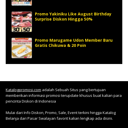
Promo Yakiniku Like August Birthday
Surprise Diskon Hingga 50%
Promo Marugame Udon Member Baru
Gratis Chikuwa & 20 Poin
Katalogpromosi.com
adalah Sebuah Situs yang bertujuan
memberikan informasi promosi terupdate khusus buat kalian para
pencinta Diskon di Indonesia
Mulai dari Info Diskon, Promo, Sale, Event terkini hingga Katalog
Belanja dari Pasar Swalayan favorit kalian lengkap ada disini.