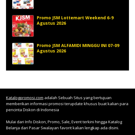
Promo JSM Lottemart Weekend 6-9
Agustus 2026
Promo JSM ALFAMIDI MINGGU INI 07-09
Agustus 2026
Katalogpromosi.com
adalah Sebuah Situs yang bertujuan
memberikan informasi promosi terupdate khusus buat kalian para
pencinta Diskon di Indonesia
Mulai dari Info Diskon, Promo, Sale, Event terkini hingga Katalog
Belanja dari Pasar Swalayan favorit kalian lengkap ada disini.