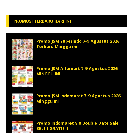
PROMOSI TERBARU HARI INI
Promo JSM Superindo 7-9 Agustus 2026
Terbaru Minggu ini
Promo JSM Alfamart 7-9 Agustus 2026
MINGGU INI
Promo JSM Indomaret 7-9 Agustus 2026
Minggu Ini
Promo Indomaret 8.8 Double Date Sale
BELI 1 GRATIS 1