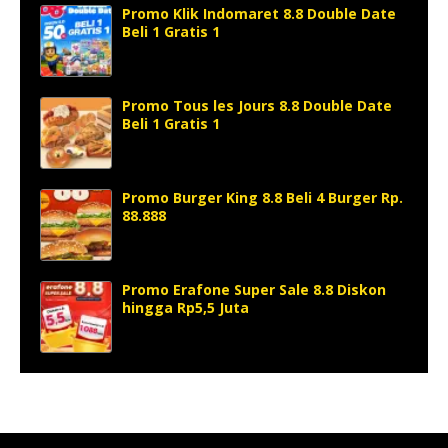
Promo Klik Indomaret 8.8 Double Date
Beli 1 Gratis 1
Promo Tous les Jours 8.8 Double Date
Beli 1 Gratis 1
Promo Burger King 8.8 Beli 4 Burger Rp.
88.888
Promo Erafone Super Sale 8.8 Diskon
hingga Rp5,5 Juta