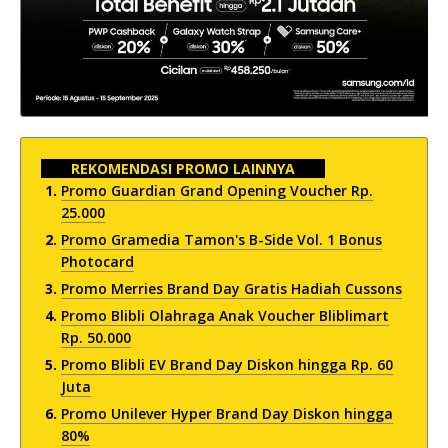
REKOMENDASI PROMO LAINNYA
Promo Guardian Grand Opening Voucher Rp.
25.000
Promo Gramedia Tamon's B-Side Vol. 1 Bonus
Photocard
Promo Merries Brand Day Gratis Hadiah Cussons
Promo Blibli Olahraga Anak Voucher Bliblimart
Rp. 50.000
Promo Blibli EV Brand Day Diskon hingga Rp. 60
Juta
Promo Unilever Hyper Brand Day Diskon hingga
80%