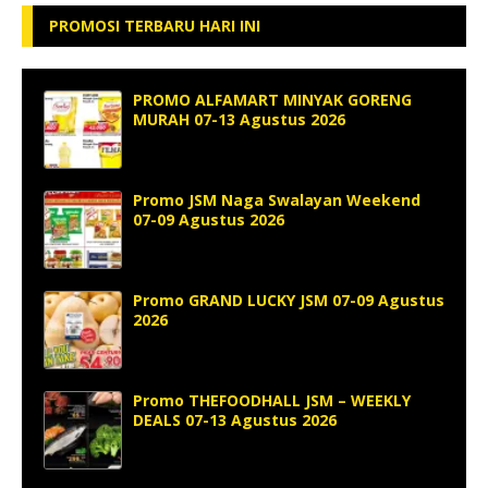
PROMOSI TERBARU HARI INI
PROMO ALFAMART MINYAK GORENG
MURAH 07-13 Agustus 2026
Promo JSM Naga Swalayan Weekend
07-09 Agustus 2026
Promo GRAND LUCKY JSM 07-09 Agustus
2026
Promo THEFOODHALL JSM – WEEKLY
DEALS 07-13 Agustus 2026