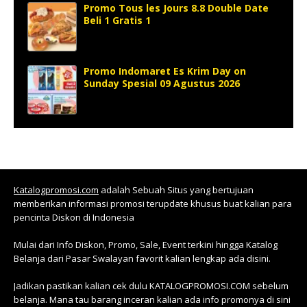
Promo Tous les Jours 8.8 Double Date
Beli 1 Gratis 1
Promo Indomaret Es Krim Day on
Sunday Spesial 09 Agustus 2026
Katalogpromosi.com
adalah Sebuah Situs yang bertujuan
memberikan informasi promosi terupdate khusus buat kalian para
pencinta Diskon di Indonesia
Mulai dari Info Diskon, Promo, Sale, Event terkini hingga Katalog
Belanja dari Pasar Swalayan favorit kalian lengkap ada disini.
Jadikan pastikan kalian cek dulu KATALOGPROMOSI.COM sebelum
belanja. Mana tau barang inceran kalian ada info promonya di sini