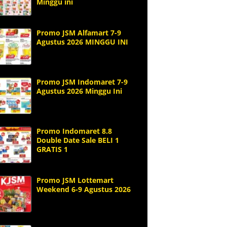
Minggu ini
Promo JSM Alfamart 7-9
Agustus 2026 MINGGU INI
Promo JSM Indomaret 7-9
Agustus 2026 Minggu Ini
Promo Indomaret 8.8
Double Date Sale BELI 1
GRATIS 1
Promo JSM Lottemart
Weekend 6-9 Agustus 2026