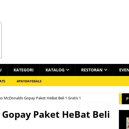
U
KATEGORI
KATALOG
RESTORAN
EVE
ATS
#PAYDAYDEALS
o McDonalds Gopay Paket HeBat Beli 1 Gratis 1
P
Gopay Paket HeBat Beli