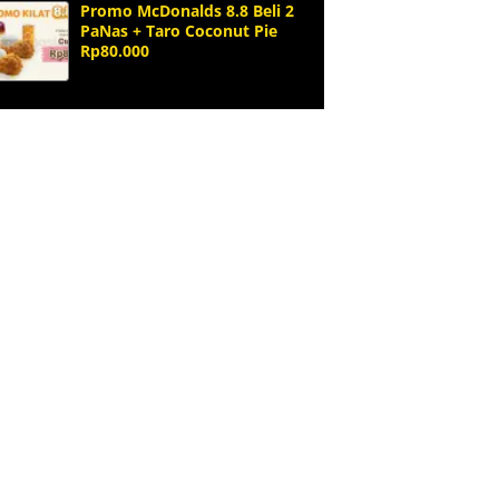
Promo McDonalds 8.8 Beli 2
PaNas + Taro Coconut Pie
Rp80.000