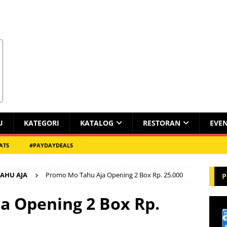
U
KATEGORI
KATALOG
RESTORAN
EVE
ATS
#PAYDAYDEALS
AHU AJA
Promo Mo Tahu Aja Opening 2 Box Rp. 25.000
P
a Opening 2 Box Rp.