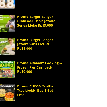
Promo Burger Bangor
GrabFood Deals Jawara
Series Mulai Rp19.000
Promo Burger Bangor
Jawara Series Mulai
Rp18.000
Promo Alfamart Cooking &
Frozen Fair Cashback
Rp10.000
Promo CHEON Truffle
Tteokbokki Buy 1 Get 1
Free