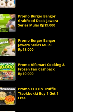
Promo Burger Bangor
GrabFood Deals Jawara
Series Mulai Rp19.000
Promo Burger Bangor
Jawara Series Mulai
Rp18.000
Promo Alfamart Cooking &
Frozen Fair Cashback
Rp10.000
Promo CHEON Truffle
Tteokbokki Buy 1 Get 1
Free