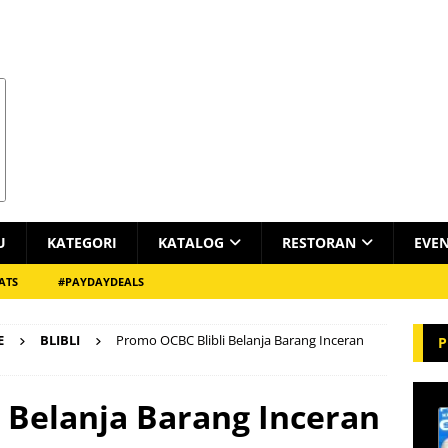
U
KATEGORI
KATALOG
RESTORAN
EVE
ATS
#PAYDAYDEALS
E
BLIBLI
Promo OCBC Blibli Belanja Barang Inceran
P
 Belanja Barang Inceran