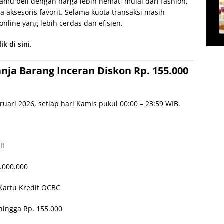
kamu beli dengan harga lebih hemat, mulai dari fashion,
 aksesoris favorit. Selama kuota transaksi masih
 online yang lebih cerdas dan efisien.
k di sini.
anja Barang Inceran Diskon Rp. 155.000
ruari 2026, setiap hari Kamis pukul 00:00 – 23:59 WIB.
li
1.000.000
artu Kredit OCBC
hingga Rp. 155.000