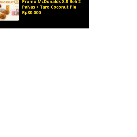
Promo McDonalds 8.8 Beli 2
PaNas + Taro Coconut Pie
Rp80.000