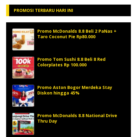
PROMOSI TERBARU HARI INI
Promo McDonalds 8.8 Beli 2 PaNas +
Taro Coconut Pie Rp80.000
Promo Tom Sushi 8.8 Beli 8 Red
Colorplates Rp 100.000
Promo Aston Bogor Merdeka Stay
Diskon hingga 45%
Promo McDonalds 8.8 National Drive
Thru Day