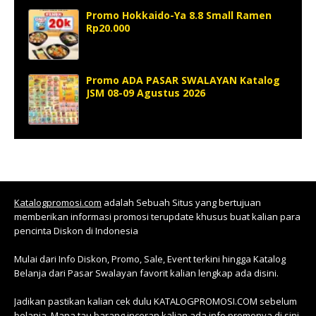
Promo Hokkaido-Ya 8.8 Small Ramen
Rp20.000
Promo ADA PASAR SWALAYAN Katalog
JSM 08-09 Agustus 2026
Katalogpromosi.com
adalah Sebuah Situs yang bertujuan
memberikan informasi promosi terupdate khusus buat kalian para
pencinta Diskon di Indonesia
Mulai dari Info Diskon, Promo, Sale, Event terkini hingga Katalog
Belanja dari Pasar Swalayan favorit kalian lengkap ada disini.
Jadikan pastikan kalian cek dulu KATALOGPROMOSI.COM sebelum
belanja. Mana tau barang inceran kalian ada info promonya di sini