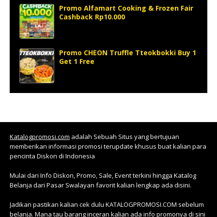
Promo Alfamart Cooking & Frozen Fair
Cashback Rp10.000
Promo CHEON Truffle Tteokbokki Buy 1
Get 1 Free
Katalogpromosi.com
adalah Sebuah Situs yang bertujuan
memberikan informasi promosi terupdate khusus buat kalian para
pencinta Diskon di Indonesia
Mulai dari Info Diskon, Promo, Sale, Event terkini hingga Katalog
Belanja dari Pasar Swalayan favorit kalian lengkap ada disini.
Jadikan pastikan kalian cek dulu KATALOGPROMOSI.COM sebelum
belanja. Mana tau barang inceran kalian ada info promonya di sini