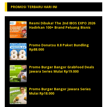
PROMOSI TERBARU HARI INI
Resmi Dibuka! The 2nd IBOS EXPO 2026
Hadirkan 100+ Brand Peluang Bisnis
Promo Donatsu 8.8 Paket Bundling
Rp88.000
Promo Burger Bangor GrabFood Deals
Jawara Series Mulai Rp19.000
Promo Burger Bangor Jawara Series
Mulai Rp18.000