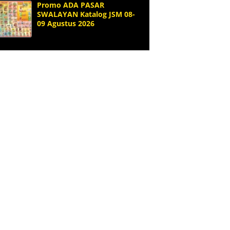
Promo ADA PASAR
SWALAYAN Katalog JSM 08-
09 Agustus 2026