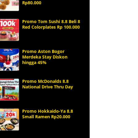
Rp80.000
Promo Tom Sushi 8.8 Beli 8
Red Colorplates Rp 100.000
Promo Aston Bogor
Merdeka Stay Diskon
hingga 45%
Promo McDonalds 8.8
National Drive Thru Day
Promo Hokkaido-Ya 8.8
Small Ramen Rp20.000