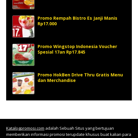
Promo Rempah Bistro Es Janji Manis
Rp17.000
Promo Wingstop Indonesia Voucher
Spesial 17an Rp17.845
Promo HokBen Drive Thru Gratis Menu
dan Merchandise
Katalogpromosi.com
adalah Sebuah Situs yang bertujuan
memberikan informasi promosi terupdate khusus buat kalian para