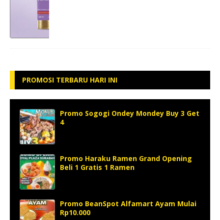
PROMOSI TERBARU HARI INI
Promo Sogogi Ondey Mondey Buy 3 Get
4
Promo Haraku Ramen Grand Opening
Beli 1 Gratis 1 Ramen
Promo BeanSpot Alfamart Ayam Mulai
Rp10.000