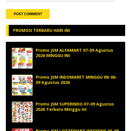
PROMOSI TERBARU HARI INI
Promo JSM ALFAMART 07-09 Agustus
2026 MINGGU INI
Promo JSM INDOMARET MINGGU INI 06-
09 Agustus 2026
Promo JSM SUPERINDO 07-09 Agustus
2026 Terbaru Minggu ini
Promo JSM LOTTEMART WEEKEND 06-09