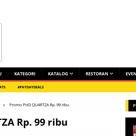
U
KATEGORI
KATALOG
RESTORAN
EVE
ATS
#PAYDAYDEALS
Promo PHD QU4RTZA Rp. 99 ribu
P
A Rp. 99 ribu