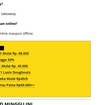
y?
n takeaway.
an online?
nline maupun offline.
 Mulai Rp. 88.000
ngga 50%
Mulai Rp. 45.000
s 1 Lusin Doughnuts
eka Mulai Rp45rb
tau Pasta Rp69.000++
D MINGGU INI