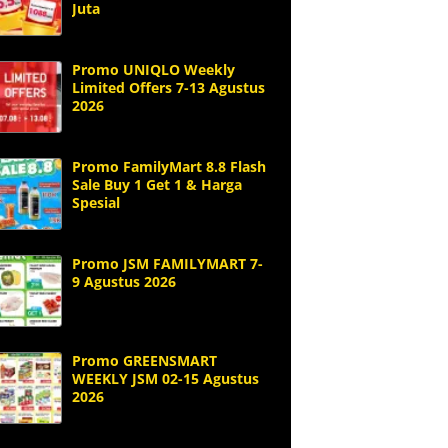
Juta
Promo UNIQLO Weekly
Limited Offers 7-13 Agustus
2026
Promo FamilyMart 8.8 Flash
Sale Buy 1 Get 1 & Harga
Spesial
Promo JSM FAMILYMART 7-
9 Agustus 2026
Promo GREENSMART
WEEKLY JSM 02-15 Agustus
2026