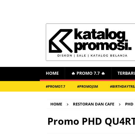
HOME
🔥 PROMO 7.7 🔥
TERBAR
#PROMO7.7
#PROMOJSM
#BIRTHDAYTRE
HOME
RESTORAN DAN CAFE
PHD
Promo PHD QU4RTZ