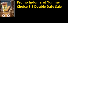
Promo Indomaret Yummy
Choice 8.8 Double Date Sale