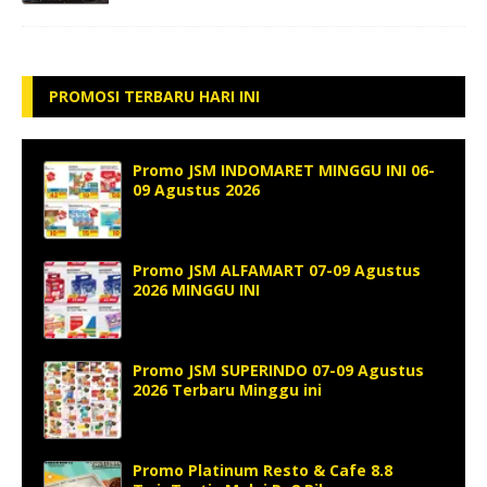
PROMOSI TERBARU HARI INI
Promo JSM INDOMARET MINGGU INI 06-
09 Agustus 2026
Promo JSM ALFAMART 07-09 Agustus
2026 MINGGU INI
Promo JSM SUPERINDO 07-09 Agustus
2026 Terbaru Minggu ini
Promo Platinum Resto & Cafe 8.8