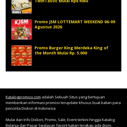
TwinTastic Mulai Rp8 Ribu
Promo JSM LOTTEMART WEEKEND 06-09
Agustus 2026
Promo Burger King Merdeka King of
the Month Mulai Rp. 5.000
Katalogpromosi.com
adalah Sebuah Situs yang bertujuan
memberikan informasi promosi terupdate khusus buat kalian para
pencinta Diskon di Indonesia
Mulai dari Info Diskon, Promo, Sale, Event terkini hingga Katalog
Belanja dari Pasar Swalayan favorit kalian lengkap ada disini.