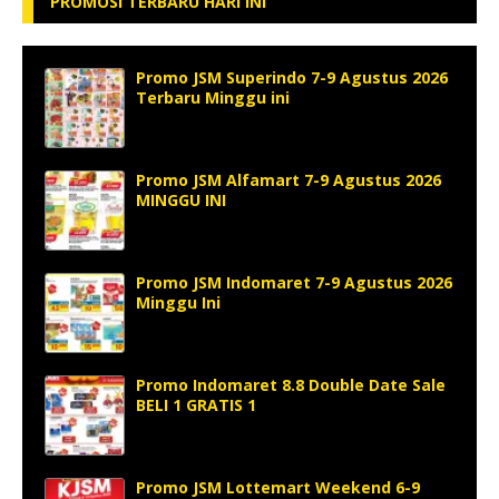
PROMOSI TERBARU HARI INI
Promo JSM Superindo 7-9 Agustus 2026
Terbaru Minggu ini
Promo JSM Alfamart 7-9 Agustus 2026
MINGGU INI
Promo JSM Indomaret 7-9 Agustus 2026
Minggu Ini
Promo Indomaret 8.8 Double Date Sale
BELI 1 GRATIS 1
Promo JSM Lottemart Weekend 6-9