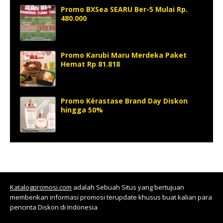
Promo BXSea SEARU Ber-5 Mulai Rp.
480.000
Promo Karubi Maru Merdeka Paket
Hemat Rp 81.818
Promo Kérastase Brand Day Diskon
hingga 50%
Katalogpromosi.com
adalah Sebuah Situs yang bertujuan
memberikan informasi promosi terupdate khusus buat kalian para
pencinta Diskon di Indonesia