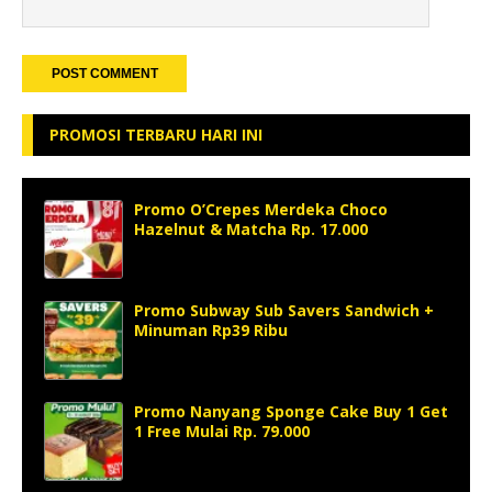
PROMOSI TERBARU HARI INI
Promo O’Crepes Merdeka Choco
Hazelnut & Matcha Rp. 17.000
Promo Subway Sub Savers Sandwich +
Minuman Rp39 Ribu
Promo Nanyang Sponge Cake Buy 1 Get
1 Free Mulai Rp. 79.000