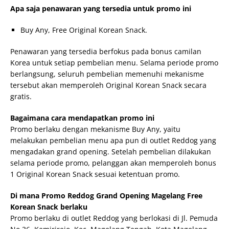
Apa saja penawaran yang tersedia untuk promo ini
Buy Any, Free Original Korean Snack.
Penawaran yang tersedia berfokus pada bonus camilan
Korea untuk setiap pembelian menu. Selama periode promo
berlangsung, seluruh pembelian memenuhi mekanisme
tersebut akan memperoleh Original Korean Snack secara
gratis.
Bagaimana cara mendapatkan promo ini
Promo berlaku dengan mekanisme Buy Any, yaitu
melakukan pembelian menu apa pun di outlet Reddog yang
mengadakan grand opening. Setelah pembelian dilakukan
selama periode promo, pelanggan akan memperoleh bonus
1 Original Korean Snack sesuai ketentuan promo.
Di mana Promo Reddog Grand Opening Magelang Free
Korean Snack berlaku
Promo berlaku di outlet Reddog yang berlokasi di Jl. Pemuda