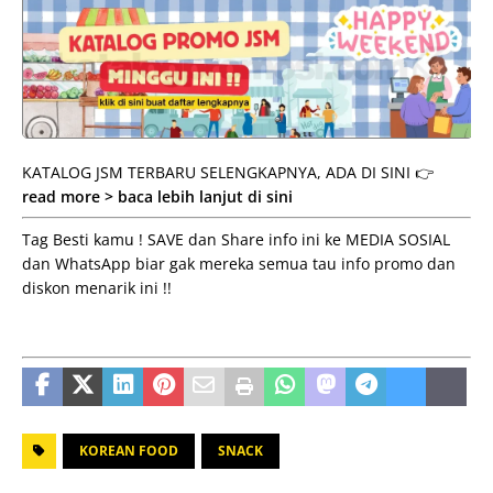
KATALOG JSM TERBARU SELENGKAPNYA, ADA DI SINI 👉
read more > baca lebih lanjut di sini
Tag Besti kamu ! SAVE dan Share info ini ke MEDIA SOSIAL
dan WhatsApp biar gak mereka semua tau info promo dan
diskon menarik ini !!
KOREAN FOOD
SNACK