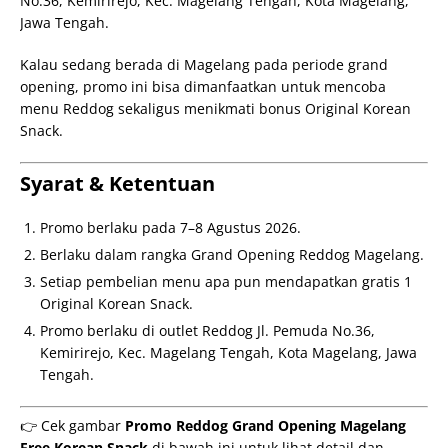
No.36, Kemirirejo, Kec. Magelang Tengah, Kota Magelang,
Jawa Tengah.
Kalau sedang berada di Magelang pada periode grand
opening, promo ini bisa dimanfaatkan untuk mencoba
menu Reddog sekaligus menikmati bonus Original Korean
Snack.
Syarat & Ketentuan
Promo berlaku pada 7–8 Agustus 2026.
Berlaku dalam rangka Grand Opening Reddog Magelang.
Setiap pembelian menu apa pun mendapatkan gratis 1
Original Korean Snack.
Promo berlaku di outlet Reddog Jl. Pemuda No.36,
Kemirirejo, Kec. Magelang Tengah, Kota Magelang, Jawa
Tengah.
👉 Cek gambar
Promo Reddog Grand Opening Magelang
Free Korean Snack
di bawah ini untuk lihat detail dan