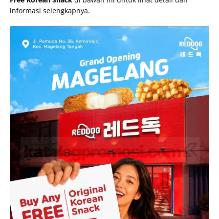
informasi selengkapnya.