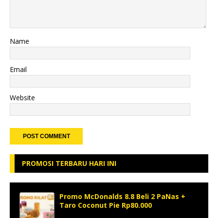
Name
Email
Website
PROMOSI TERBARU HARI INI
Promo McDonalds 8.8 Beli 2 PaNas +
Taro Coconut Pie Rp80.000