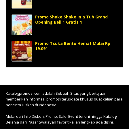
Promo Shake Shake in a Tub Grand
Opening Beli 1 Gratis 1
Promo Tsuka Bento Hemat Mulai Rp
19.091
Katalogpromosi.com
adalah Sebuah Situs yang bertujuan
memberikan informasi promosi terupdate khusus buat kalian para
pencinta Diskon di Indonesia
Mulai dari Info Diskon, Promo, Sale, Event terkini hingga Katalog
Belanja dari Pasar Swalayan favorit kalian lengkap ada disini.