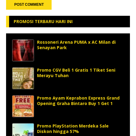
PROMOSI TERBARU HARI INI
Rossoneri Arena PUMA x AC Milan di
Senayan Park
Promo CGV Beli 1 Gratis 1 Tiket Seni
Merayu Tuhan
Promo Ayam Keprabon Express Grand
Opening Graha Bintaro Buy 1 Get 1
Promo PlayStation Merdeka Sale
Diskon hingga 57%