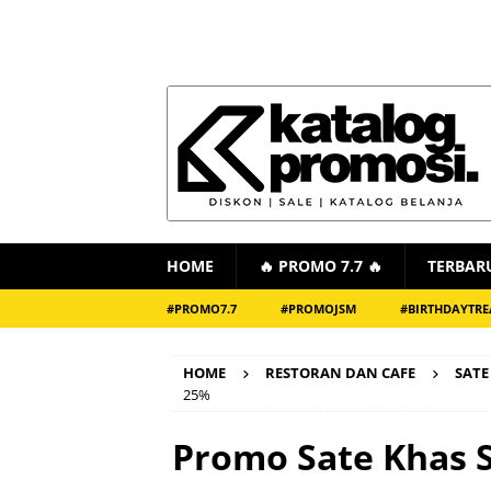
HOME
🔥 PROMO 7.7 🔥
TERBAR
#PROMO7.7
#PROMOJSM
#BIRTHDAYTRE
HOME
RESTORAN DAN CAFE
SATE
25%
Promo Sate Khas 