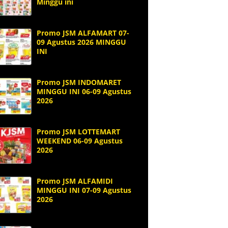
Minggu ini
Promo JSM ALFAMART 07-
09 Agustus 2026 MINGGU
INI
Promo JSM INDOMARET
MINGGU INI 06-09 Agustus
2026
Promo JSM LOTTEMART
WEEKEND 06-09 Agustus
2026
Promo JSM ALFAMIDI
MINGGU INI 07-09 Agustus
2026