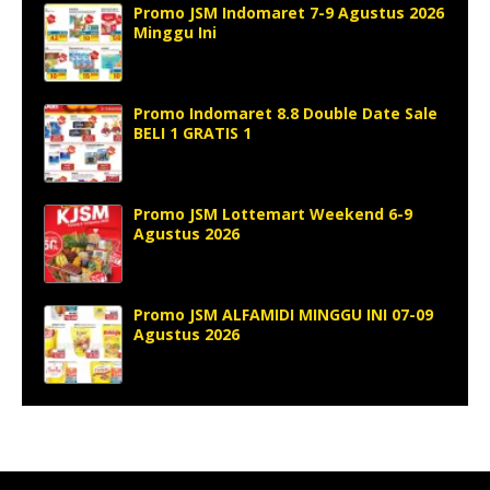
Promo JSM Indomaret 7-9 Agustus 2026
Minggu Ini
Promo Indomaret 8.8 Double Date Sale
BELI 1 GRATIS 1
Promo JSM Lottemart Weekend 6-9
Agustus 2026
Promo JSM ALFAMIDI MINGGU INI 07-09
Agustus 2026