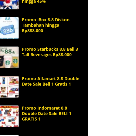
hingga 45%
Promo iBox 8.8 Diskon
Tambahan hingga
Rp888.000
Promo Starbucks 8.8 Beli 3
Tall Beverages Rp88.000
Promo Alfamart 8.8 Double
Date Sale Beli 1 Gratis 1
Promo Indomaret 8.8
Double Date Sale BELI 1
GRATIS 1