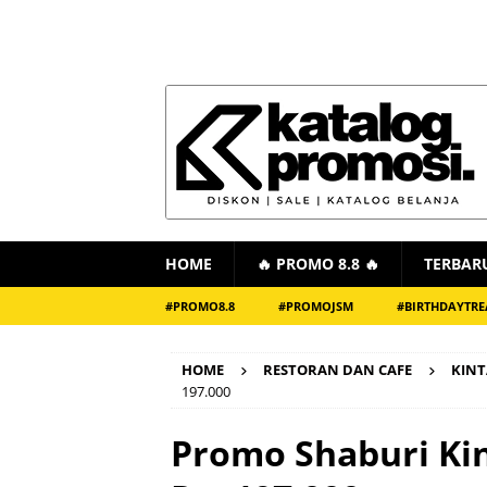
HOME
🔥 PROMO 8.8 🔥
TERBAR
#PROMO8.8
#PROMOJSM
#BIRTHDAYTRE
HOME
RESTORAN DAN CAFE
KINT
197.000
Promo Shaburi Kin