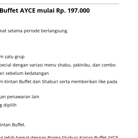
Buffet AYCE mulai Rp. 197.000
umat selama periode berlangsung.
am satu grup
Special dengan variasi menu shabu, yakiniku, dan combo
hari sebelum kedatangan
m Kintan Buffet dan Shaburi serta memberikan like pada
gan penawaran lain
 dipilih
ntan Buffet.
 lebih hemat dengan Promo Shaburi Kintan Buffet AYCE