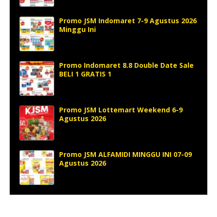
Promo JSM Indomaret 7-9 Agustus 2026
Minggu Ini
Promo Indomaret 8.8 Double Date Sale
BELI 1 GRATIS 1
Promo JSM Lottemart Weekend 6-9
Agustus 2026
Promo JSM ALFAMIDI MINGGU INI 07-09
Agustus 2026