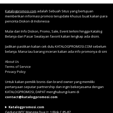
Katalogpromosi.com
adalah Sebuah Situs yang bertujuan
memberikan informasi promosi terupdate khusus buat kalian para
pencinta Diskon di Indonesia
Mulai dari Info Diskon, Promo, Sale, Event terkini hingga Katalog
Belanja dari Pasar Swalayan favorit kalian lengkap ada disini.
Jadikan pastikan kalian cek dulu KATALOGPROMOSI.COM sebelum
belanja. Mana tau barang inceran kalian ada info promonya di sini
About Us
Terms of Service
Privacy Policy
Untuk kalian pemilik bisnis dan brand owner yang memiliki
pertanyaan seputar partnership dan ingin bekerjasama dengan
KATALOGPROMOSI, DAPAT menghubungi kami di
contact@katalogpromosi.com
Katalogpromosi.com
Gedung WTC Mangga Dua Lt. 1 Blok C.85-87