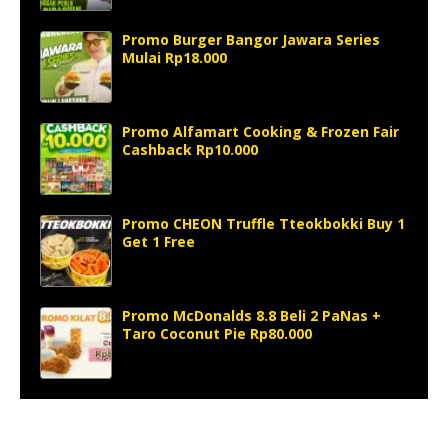
Promo Burger Bangor Jawara Series
Mulai Rp18.000
Promo Alfamart Cooking & Frozen Fair
Cashback Rp10.000
Promo CHEON Truffle Tteokbokki Buy 1
Get 1 Free
Promo McDonalds 8.8 Beli 2 PaNas +
Taro Coconut Pie Rp80.000