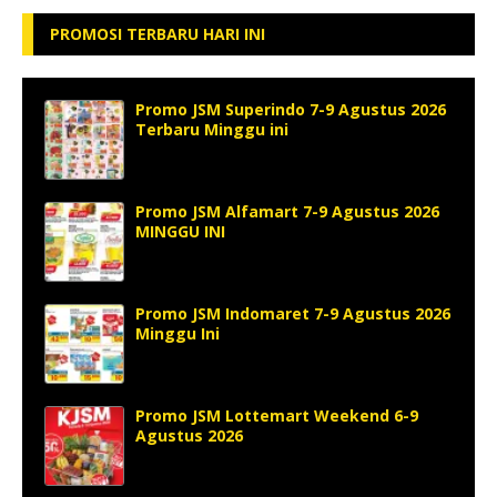
PROMOSI TERBARU HARI INI
Promo JSM Superindo 7-9 Agustus 2026
Terbaru Minggu ini
Promo JSM Alfamart 7-9 Agustus 2026
MINGGU INI
Promo JSM Indomaret 7-9 Agustus 2026
Minggu Ini
Promo JSM Lottemart Weekend 6-9
Agustus 2026