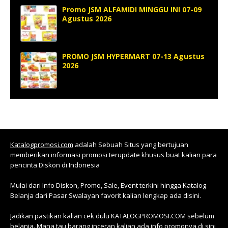
Promo JSM ALFAMIDI MINGGU INI 07-09
Agustus 2026
PROMO JSM HYPERMART 07-13 Agustus
2026
Katalogpromosi.com
adalah Sebuah Situs yang bertujuan
memberikan informasi promosi terupdate khusus buat kalian para
pencinta Diskon di Indonesia
Mulai dari Info Diskon, Promo, Sale, Event terkini hingga Katalog
Belanja dari Pasar Swalayan favorit kalian lengkap ada disini.
Jadikan pastikan kalian cek dulu KATALOGPROMOSI.COM sebelum
belanja. Mana tau barang inceran kalian ada info promonya di sini