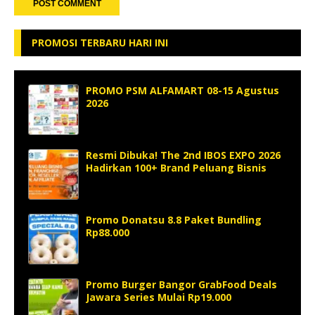
PROMOSI TERBARU HARI INI
PROMO PSM ALFAMART 08-15 Agustus
2026
Resmi Dibuka! The 2nd IBOS EXPO 2026
Hadirkan 100+ Brand Peluang Bisnis
Promo Donatsu 8.8 Paket Bundling
Rp88.000
Promo Burger Bangor GrabFood Deals
Jawara Series Mulai Rp19.000