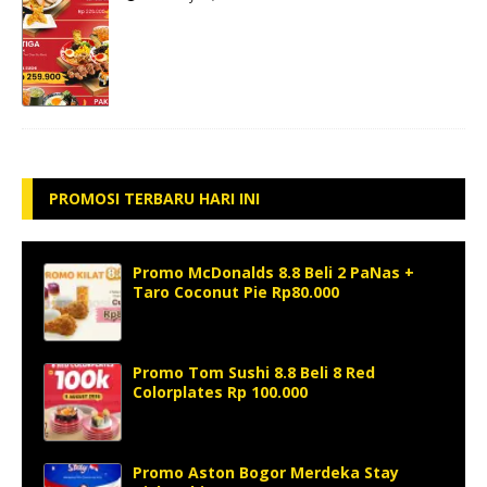
PROMOSI TERBARU HARI INI
Promo McDonalds 8.8 Beli 2 PaNas +
Taro Coconut Pie Rp80.000
Promo Tom Sushi 8.8 Beli 8 Red
Colorplates Rp 100.000
Promo Aston Bogor Merdeka Stay