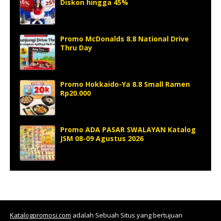
Diskon hingga 45%
Promo McDonalds 8.8 National Drive
Thru Day
Promo Hokkaido-Ya 8.8 Small Ramen
Rp20.000
Promo ADA PASAR SWALAYAN Katalog
JSM 08-09 Agustus 2026
Katalogpromosi.com
adalah Sebuah Situs yang bertujuan