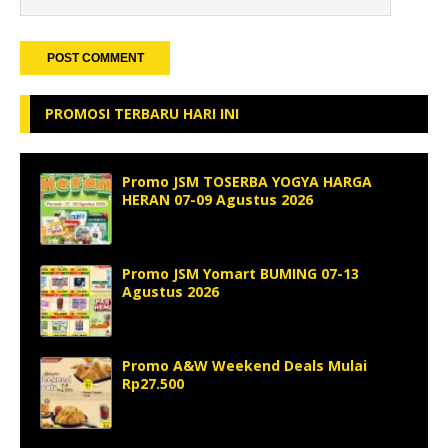
PROMOSI TERBARU HARI INI
Promo JSM TOSERBA YOGYA HARGA
HERAN 07-09 Agustus 2026
Promo JSM Yomart BUMING 07-13
Agustus 2026
Promo A&W Weekend Deals Mulai
Rp27.500