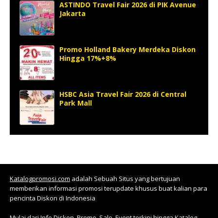
ASTINDO Travel Fair 2026 di PIK Avenue
Jakarta
Promo Holland Bakery Merdeka Diskon
Hingga 17%+8%
HSBC Asia Travel Fair 2026 di Central
Park Mall
Katalogpromosi.com
adalah Sebuah Situs yang bertujuan
memberikan informasi promosi terupdate khusus buat kalian para
pencinta Diskon di Indonesia
Mulai dari Info Diskon, Promo, Sale, Event terkini hingga Katalog