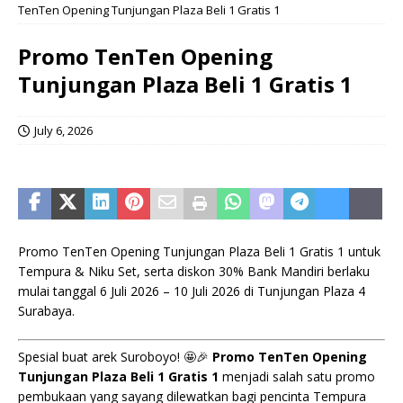
TenTen Opening Tunjungan Plaza Beli 1 Gratis 1
Promo TenTen Opening
Tunjungan Plaza Beli 1 Gratis 1
July 6, 2026
Promo TenTen Opening Tunjungan Plaza Beli 1 Gratis 1 untuk
Tempura & Niku Set, serta diskon 30% Bank Mandiri berlaku
mulai tanggal 6 Juli 2026 – 10 Juli 2026 di Tunjungan Plaza 4
Surabaya.
Spesial buat arek Suroboyo! 🤩🎉
Promo TenTen Opening
Tunjungan Plaza Beli 1 Gratis 1
menjadi salah satu promo
pembukaan yang sayang dilewatkan bagi pencinta Tempura