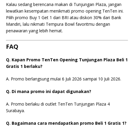
Kalau sedang berencana makan di Tunjungan Plaza, jangan
lewatkan kesempatan menikmati promo opening TenTen ini.
Pilih promo Buy 1 Get 1 dari BRI atau diskon 30% dari Bank
Mandiri, lalu nikmati Tempura Bowl favoritmu dengan
penawaran yang lebih hemat.
FAQ
Q. Kapan Promo TenTen Opening Tunjungan Plaza Beli 1
Gratis 1 berlaku?
A. Promo berlangsung mulai 6 Juli 2026 sampai 10 Juli 2026.
Q. Di mana promo ini dapat digunakan?
A. Promo berlaku di outlet TenTen Tunjungan Plaza 4
Surabaya.
Q. Bagaimana cara mendapatkan promo Beli 1 Gratis 1?