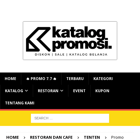
HOME
🔥 PROMO 7.7 🔥
TERBARU
KATEGORI
KATALOG
RESTORAN
EVENT
KUPON
TENTANG KAMI
HOME
RESTORAN DAN CAFE
TENTEN
Promo