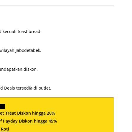
 kecuali toast bread.
 wilayah Jabodetabek.
endapatkan diskon.
 Deals tersedia di outlet.
et Treat Diskon hingga 20%
af Payday Diskon hingga 45%
 Roti