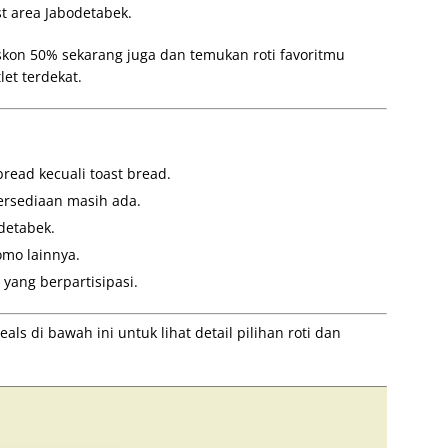
st area Jabodetabek.
skon 50% sekarang juga dan temukan roti favoritmu
et terdekat.
ead kecuali toast bread.
ersediaan masih ada.
detabek.
mo lainnya.
 yang berpartisipasi.
s di bawah ini untuk lihat detail pilihan roti dan