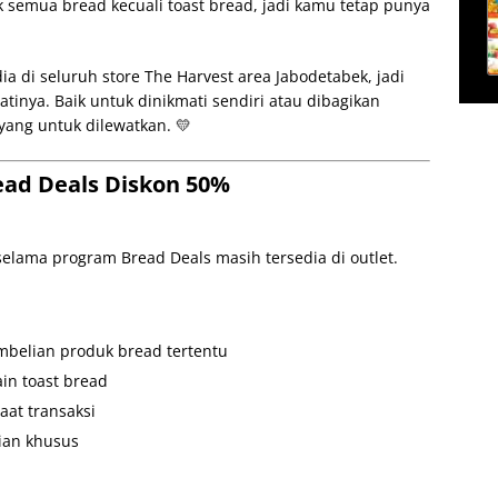
uk semua bread kecuali toast bread, jadi kamu tetap punya
ia di seluruh store The Harvest area Jabodetabek, jadi
inya. Baik untuk dinikmati sendiri atau dibagikan
ayang untuk dilewatkan. 💛
ead Deals Diskon 50%
elama program Bread Deals masih tersedia di outlet.
mbelian produk bread tertentu
ain toast bread
aat transaksi
ian khusus