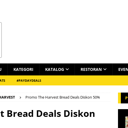
U
KATEGORI
KATALOG
RESTORAN
EVE
ATS
#PAYDAYDEALS
HARVEST
Promo The Harvest Bread Deals Diskon 50%
P
t Bread Deals Diskon