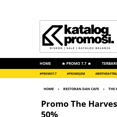
HOME
🔥 PROMO 7.7 🔥
TERBAR
#PROMO7.7
#PROMOJSM
#BIRTHDAYTRE
HOME
RESTORAN DAN CAFE
THE 
Promo The Harves
50%