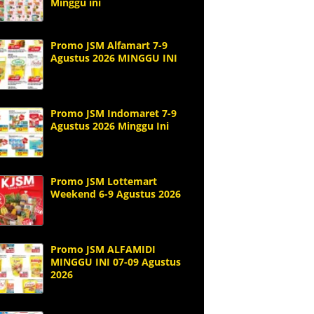
Minggu ini
Promo JSM Alfamart 7-9
Agustus 2026 MINGGU INI
Promo JSM Indomaret 7-9
Agustus 2026 Minggu Ini
Promo JSM Lottemart
Weekend 6-9 Agustus 2026
Promo JSM ALFAMIDI
MINGGU INI 07-09 Agustus
2026