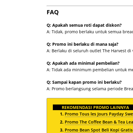
FAQ
Q: Apakah semua roti dapat diskon?
A: Tidak, promo berlaku untuk semua bread
Q: Promo ini berlaku di mana saja?
A: Berlaku di seluruh outlet The Harvest di
Q: Apakah ada minimal pembelian?
A: Tidak ada minimum pembelian untuk m
Q: Sampai kapan promo ini berlaku?
A: Promo berlangsung selama periode Bread
REKOMENDASI PROMO LAINNYA
Promo Tous les Jours Payday Swe
Promo The Coffee Bean & Tea Le
Promo Bean Spot Beli Kopi Gratis